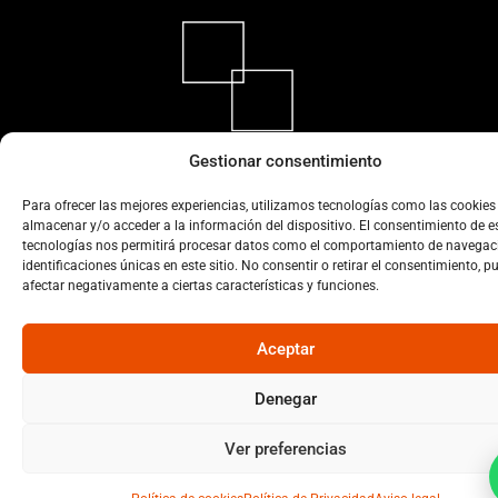
Marmolistas expertos en Las Palmas de Gran
Gestionar consentimiento
Canaria: diseño de interiores e instalación.
Para ofrecer las mejores experiencias, utilizamos tecnologías como las cookies
almacenar y/o acceder a la información del dispositivo. El consentimiento de e
EXPLORA
tecnologías nos permitirá procesar datos como el comportamiento de navegaci
NUESTRA TIENDA
identificaciones únicas en este sitio. No consentir o retirar el consentimiento, p
afectar negativamente a ciertas características y funciones.
VISÍTANOS
SERVICIOS
Aceptar
CONÓNCENOS
Denegar
PRIVACIDAD
Ver preferencias
POLÍTICA DE PRIVACIDAD
POLÍTICA DE COOKIES