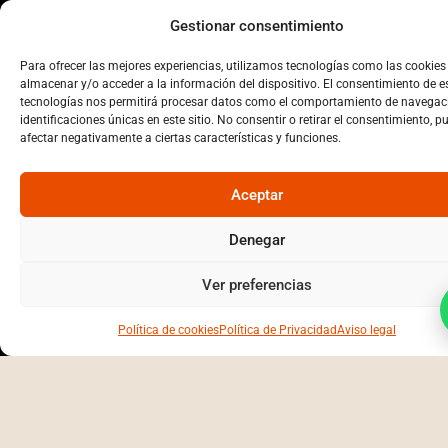
Marmolistas expertos en Las Palmas de Gran
Gestionar consentimiento
Canaria: diseño de interiores e instalación.
Para ofrecer las mejores experiencias, utilizamos tecnologías como las cookies
almacenar y/o acceder a la información del dispositivo. El consentimiento de e
EXPLORA
tecnologías nos permitirá procesar datos como el comportamiento de navegaci
identificaciones únicas en este sitio. No consentir o retirar el consentimiento, p
NUESTRA TIENDA
afectar negativamente a ciertas características y funciones.
VISÍTANOS
SERVICIOS
Aceptar
CONÓNCENOS
Denegar
PRIVACIDAD
Ver preferencias
POLÍTICA DE PRIVACIDAD
Política de cookies
Política de Privacidad
Aviso legal
POLÍTICA DE COOKIES
AVISO LEGAL
DECLARACIÓN DE ACCESIBILIDAD