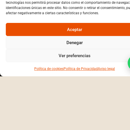
POLÍTICA DE PRIVACIDAD
tecnologías nos permitirá procesar datos como el comportamiento de navegaci
identificaciones únicas en este sitio. No consentir o retirar el consentimiento, p
POLÍTICA DE COOKIES
afectar negativamente a ciertas características y funciones.
AVISO LEGAL
Aceptar
DECLARACIÓN DE ACCESIBILIDAD
Denegar
BENEFICIARIO: PIEDRACTIVA S.L.
Financiado por la Unión Europea –
Ver preferencias
NextGenerationEU
Política de cookies
Política de Privacidad
Aviso legal
Piedractiva 2025 © Todos los derechos reservados. Web
realizada por
Kvilar Agencia&Marketing.